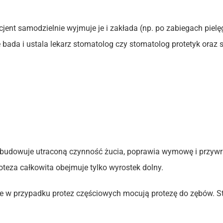
cjent samodzielnie wyjmuje je i zakłada (np. po zabiegach piel
bada i ustala lekarz stomatolog czy stomatolog protetyk oraz
budowuje utraconą czynność żucia, poprawia wymowę i przywr
teza całkowita obejmuje tylko wyrostek dolny.
re w przypadku protez częściowych mocują protezę do zębów. St