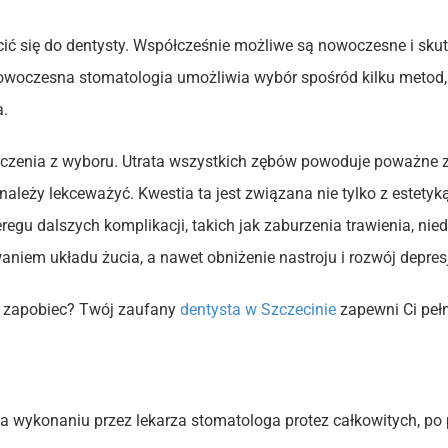
ić się do dentysty. Współcześnie możliwe są nowoczesne i skut
owoczesna stomatologia umożliwia wybór spośród kilku metod, 
a.
czenia z wyboru. Utrata wszystkich zębów powoduje poważne 
należy lekceważyć. Kwestia ta jest związana nie tylko z estet
regu dalszych komplikacji, takich jak zaburzenia trawienia, ni
em układu żucia, a nawet obniżenie nastroju i rozwój depresj
u zapobiec? Twój zaufany
dentysta w Szczecinie
zapewni Ci pełn
 na wykonaniu przez lekarza stomatologa protez całkowitych, 