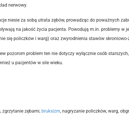
kład nerwowy.
cje niesie za sobą utrata zębów, prowadząc do poważnych zabu
wpływają na jakość życia pacjenta. Powodują m.in. problemy w 
anie się policzków i warg) oraz zwyrodnienia stawów skroniowo-
w pozorom problem ten nie dotyczy wyłącznie osób starszych,
nież u pacjentów w sile wieku.
, zgrzytanie zębami,
bruksizm
, nagryzanie policzków, warg, ob