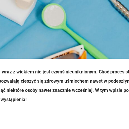
raz z wiekiem nie jest czymś nieuniknionym. Choć proces s
 pozwalają cieszyć się zdrowym uśmiechem nawet w podeszłym w
ć niektóre osoby nawet znacznie wcześniej. W tym wpisie podp
 wystąpienia!