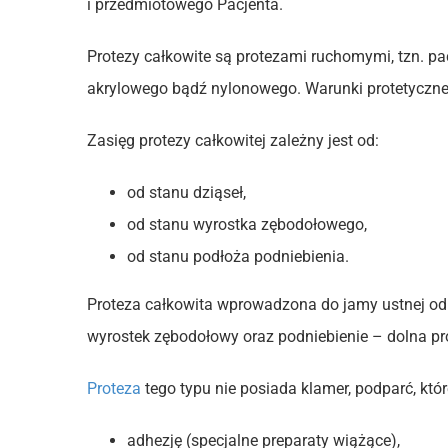
i przedmiotowego Pacjenta.
Protezy całkowite są protezami ruchomymi, tzn. pa
akrylowego bądź nylonowego. Warunki protetyczne 
Zasięg protezy całkowitej zależny jest od:
od stanu dziąseł,
od stanu wyrostka zębodołowego,
od stanu podłoża podniebienia.
Proteza całkowita wprowadzona do jamy ustnej od
wyrostek zębodołowy oraz podniebienie – dolna pro
Proteza
tego typu nie posiada klamer, podparć, któ
adhezję (specjalne preparaty wiążące),