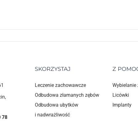
SKORZYSTAJ
Z POMO
Leczenie zachowawcze
Wybielanie
61
Odbudowa złamanych zębów
Licówki
in,
Odbudowa ubytków
Implanty
i nadwrażliwość
0 78