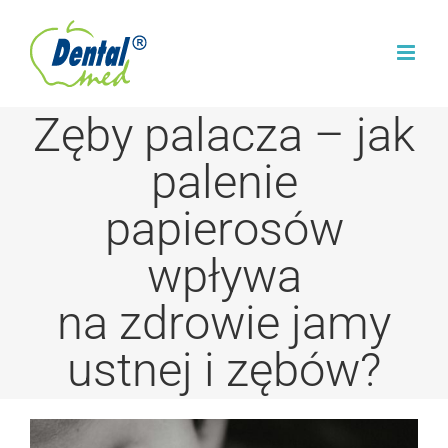
Przejdź
do
zawartości
Zęby palacza – jak
palenie
papierosów
wpływa
na zdrowie jamy
ustnej i zębów?