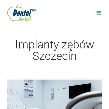
Przejdź
do
zawartości
Implanty zębów
Szczecin